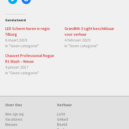
om
om
te
te
delen
delen
met
op
Twitter
Facebook
(Wordt
(Wordt
Gerelateerd
in
in
een
een
LED Scherm huren in regio
GrandMA 3 Light beschikbaar
nieuw
nieuw
venster
venster
Tilburg
voor verhuur
geopend)
geopend)
6 maart 2019
4 februari 2019
In "Geen categorie"
In "Geen categorie"
Chauvet Professional Rogue
R1 Wash – Nieuw
4 januari 2017
In "Geen categorie"
Over Ons
Verhuur
Wie zijn wij
Licht
Vacatures
Geluid
Nieuws
Beeld