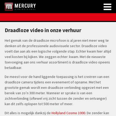
Draadloze video in onze verhuur
Het gemak van de draadloze microfoon is al jaren niet meer weg te
denken uit de professionele audiovisuele sector. Draadloze video
voelt dan aan als een logische volgende stap. Echter kwam hier altijd
veel kosten bij kijken. We zeggen echter: kwam. Met de nieuwste
toevoeging aan ons verhuur assortiment is draadloze video opeens
betaalbaar.
De meest voor de hand liggende toepassing is het creëren van een
draadloze camera tijdens een evenement of opname. Met het
grootste gemak wordt een draadloze verbinding opgezet met een
bereik van zo’n 300 meter. Wanneer er sprake is van een
zichtverbinding (oftewel vrij zicht tussen de zender en ontvanger)
kan dit zelfs oplopen tot 500 meter of meer.
Dit alles is mogelijk dankzij de
Hollyland Cosmo 1000
. De zender kan